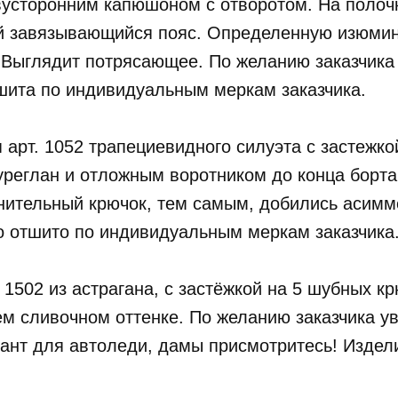
двусторонним капюшоном с отворотом. На полоч
ой завязывающийся пояс. Определенную изюмин
. Выглядит потрясающее. По желанию заказчик
шита по индивидуальным меркам заказчика.
я арт. 1052 трапециевидного силуэта с застежко
уреглан и отложным воротником до конца борта
нительный крючок, тем самым, добились асимм
о отшито по индивидуальным меркам заказчика
. 1502 из астрагана, с застёжкой на 5 шубных к
 сливочном оттенке. По желанию заказчика ув
риант для автоледи, дамы присмотритесь! Изд