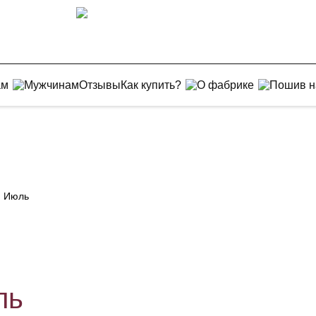
ам
Мужчинам
Отзывы
Как купить?
О фабрике
Пошив н
. Июль
ль