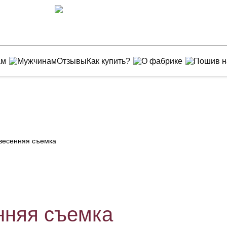
ам
Мужчинам
Отзывы
Как купить?
О фабрике
Пошив н
весенняя съемка
нняя съемка