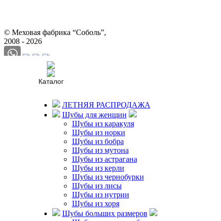
© Меховая фабрика “Соболь”,
2008 - 2026
Политика конфиденциальности
Согласие на обработку
персональных данных
Каталог
Каталог
Мужчинам
ЛЕТНЯЯ РАСПРОДАЖА
Женщинам
Шубы для женщин
Шубы из каракуля
Как купить?
Доставка
Шубы из норки
и оплата
Шубы из бобра
Бесплатная
Шубы из мутона
доставка
Шубы из астрагана
Рассрочка
Шубы из керли
Гарантии
Шубы из чернобурки
Шубы из лисы
О нас
Шубы из нутрии
О нас
Шубы из хоря
Новости
Шубы больших размеров
фабрики