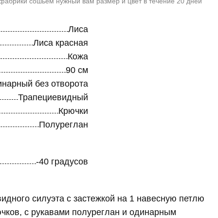
 фабрики сошьём нужный вам размер и цвет в течение 20 дней
Лиса
Лиса красная
Кожа
90 см
нарный без отворота
Трапециевидный
Крючки
Полуреглан
-40 градусов
идного силуэта с застежкой на 1 навесную петлю
ючков, с рукавами полуреглан и одинарным