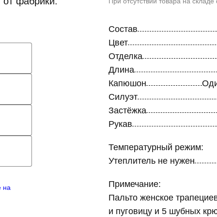
 от фабрики.
При отсутствии товара на складе
Состав
Цвет
Отделка
Длина
Капюшон
Оди
Силуэт
Застёжка
Рукав
Температурный режим:
Утеплитель не нужен
Примечание:
е на
Пальто женское трапециев
и пуговицу и 5 шубных кр