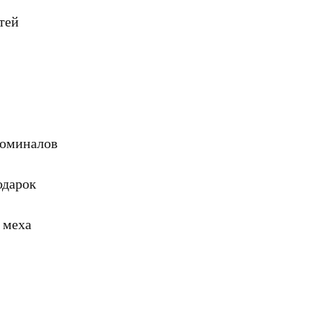
тей
номиналов
одарок
 меха