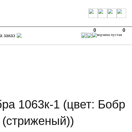
0
0
а заказ
ра 1063к-1 (цвет: Бобр
 (стриженый))