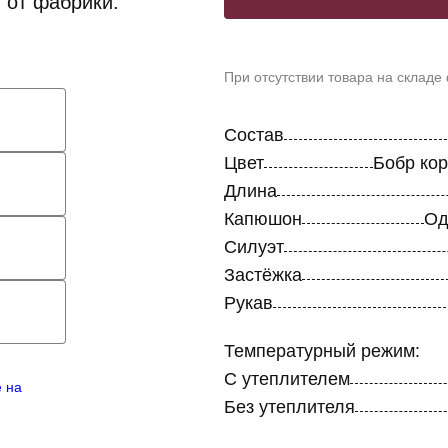
 от фабрики.
При отсутствии товара на складе
Состав
Цвет
Бобр ко
Длина
Капюшон
Од
Силуэт
Застёжка
Рукав
Температурный режим:
С утеплителем
е на
Без утеплителя