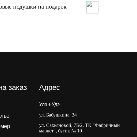
овые подушки на подарок
Меховой коври
на заказ
Адрес
Улан-Удэ
ул. Бабушкина, 34
елье
ул. Сахьяновой, 7Б/2, ТК "Фабричный
змер
маркет", бутик № 10