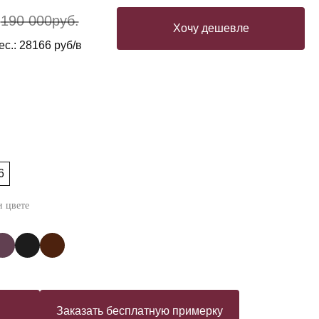
190 000
руб.
Хочу дешевле
с.: 28166 руб/в
6
 цвете
Заказать бесплатную примерку