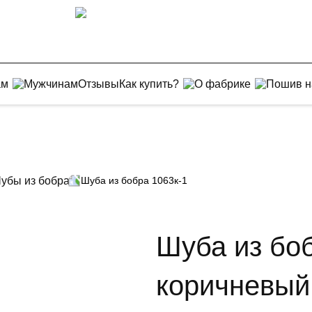
ам
Мужчинам
Отзывы
Как купить?
О фабрике
Пошив н
убы из бобра
Шуба из бобра 1063к-1
Шуба из боб
коричневый