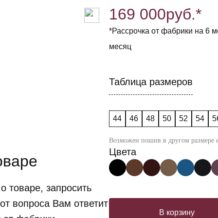
169 000
руб.*
*Рассрочка от фабрики на 6 ме
месяц
Таблица размеров
44
46
48
50
52
54
5
Возможен пошив в другом размере и
Цвета
оваре
о товаре, запросить
от вопроса Вам ответит
В корзину