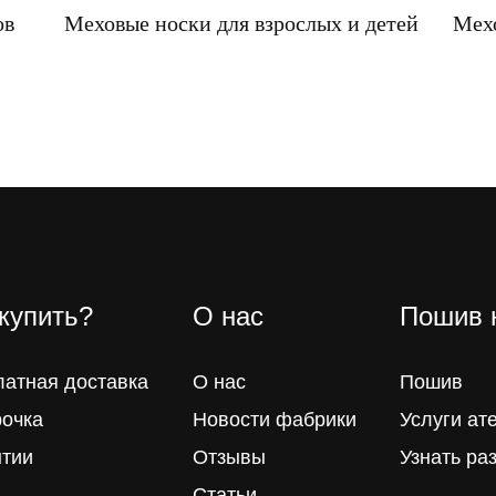
ов
Меховые носки для взрослых и детей
Мех
 купить?
О нас
Пошив 
латная доставка
О нас
Пошив
рочка
Новости фабрики
Услуги ат
нтии
Отзывы
Узнать ра
Статьи