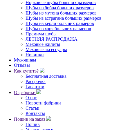
Норковые шубы больших размеров
Шубы из бобра больших размеров
Шубы из мутона больших размеров
Шубы из астрагана больших размеров
Шубы из керли больших размеров
Шубы из хоря больших размеров
Премиум шубы
ЛЕТНЯЯ РАСПРОДАЖА
Меховые жилеты
Меховые аксессуары
Новинки
Мужчинам
Отзывы
Как купить?
Бесплатная доставка
Рассрочка
Гарантии
О фабрике
О нас
Новости фабрики
Статьи
Контакты
Пошив на заказ
Пошив
Услуги ателье