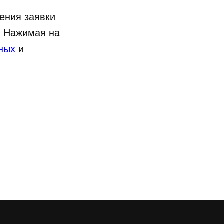
чения заявки
. Нажимая на
нных
и