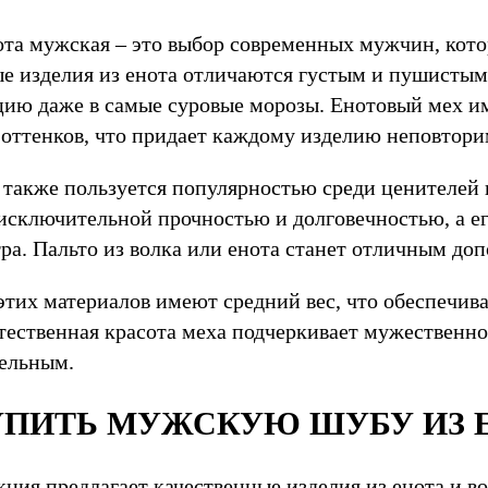
ота мужская – это выбор современных мужчин, кото
ые изделия из енота отличаются густым и пушистым
цию даже в самые суровые морозы. Енотовый мех и
 оттенков, что придает каждому изделию неповтори
также пользуется популярностью среди ценителей 
исключительной прочностью и долговечностью, а ег
тра. Пальто из волка или енота станет отличным д
этих материалов имеют средний вес, что обеспечив
тественная красота меха подчеркивает мужественно
бельным.
УПИТЬ МУЖСКУЮ ШУБУ ИЗ Е
ция предлагает качественные изделия из енота и в