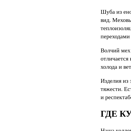
Шуба из ен
вид. Мехов
теплоизоля
переходами
Волчий мех 
отличается 
холода и ве
Изделия из 
тяжести. Ес
и респекта
ГДЕ К
Наша коллек